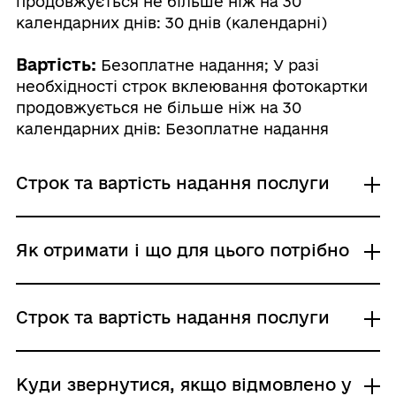
продовжується не більше ніж на 30
календарних днів: 30 днів (календарні)
Вартість:
Безоплатне надання; У разі
необхідності строк вклеювання фотокартки
продовжується не більше ніж на 30
календарних днів: Безоплатне надання
Строк та вартість надання послуги
Звичайне надання
Як отримати і що для цього потрібно
Адміністративний збір: Безоплатне надання /
0 UAH /
Строк надання: 5 днів (робочі)
Де отримати
Строк та вартість надання послуги
У разі необхідності строк вклеювання
Територіальні органи Державної міграційної
фотокартки продовжується не більше
служби України
ніж на 30 календарних днів
Звичайне надання
Куди звернутися, якщо відмовлено у