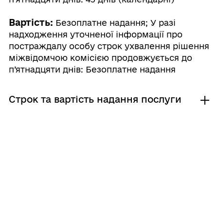
Вартість:
Безоплатне надання; У разі
надходження уточненої інформації про
постраждалу особу строк ухвалення рішення
міжвідомчою комісією продовжується до
п’ятнадцяти днів: Безоплатне надання
Строк та вартість надання послуги
Звичайне надання
Як отримати і що для цього потрібно
Адміністративний збір: Безоплатне надання /
0 UAH /
Строк надання: У місячний строк
Де отримати
Строк та вартість надання послуги
У разі надходження уточненої
Міністерство у справах ветеранів України
інформації про постраждалу особу
Центр надання адміністративних послуг
строк ухвалення рішення міжвідомчою
Звичайне надання
Куди звернутися, якщо відмовлено у